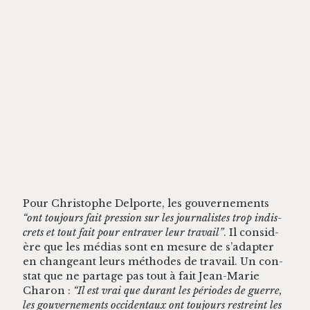
Pour Christophe Del­porte, les gou­verne­ments
“ont tou­jours fait pres­sion sur les jour­nal­istes trop indis­
crets et tout fait pour entraver leur tra­vail”
. Il con­sid­
ère que les médias sont en mesure de s’adapter
en changeant leurs méth­odes de tra­vail. Un con­
stat que ne partage pas tout à fait Jean-Marie
Charon :
“Il est vrai que durant les péri­odes de guerre,
les gou­verne­ments occi­den­taux ont tou­jours restreint les