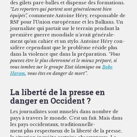
des gilets pare-balles et dis­pense des for­ma­tions.
“Les reporters qui par­tent sont générale­ment bien
équipés”,
com­mente Antoine Héry, respon­s­able de
RSF pour l’Union européenne et les Balka­ns. Un
jour­nal­iste qui par­tait sur le ter­rain pen­dant la
pre­mière guerre mon­di­ale n’avait générale­
ment qu’un cahi­er et un sty­lo. Antoine Héry con­
sid­ère cepen­dant que le prob­lème réside plus
dans la vio­lence que dans la pré­pa­ra­tion.
“Vous
pou­vez être le plus chevron­né et le mieux pré­paré, si
vous tombez sur le groupe Etat islamique ou
Boko
Haram
, vous êtes en dan­ger de mort”
.
La liberté de la presse en
danger en Occident ?
Les jour­nal­istes sont muselés dans nom­bre de
pays à tra­vers le monde. C’est un fait. Mais dans
les pays occi­den­taux, tra­di­tion­nelle­
ment plus respectueux de la lib­erté de la presse,