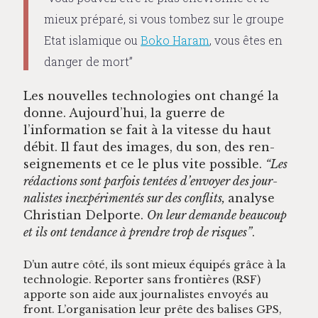
mieux préparé, si vous tombez sur le groupe
Etat islamique ou
Boko Haram
, vous êtes en
danger de mort”
Les nou­velles tech­nolo­gies ont changé la
donne. Aujourd’hui, la guerre de
l’information se fait à la vitesse du haut
débit. Il faut des images, du son, des ren­
seigne­ments et ce le plus vite pos­si­ble.
“Les
rédac­tions sont par­fois ten­tées d’envoyer des jour­
nal­istes inex­péri­men­tés sur des con­flits,
analyse
Chris­t­ian Del­porte.
On leur demande beau­coup
et ils ont ten­dance à pren­dre trop de risques”
.
D’un autre côté, ils sont mieux équipés grâce à la
tech­nolo­gie. Reporter sans fron­tières (RSF)
apporte son aide aux jour­nal­istes envoyés au
front. L’organisation leur prête des balis­es GPS,