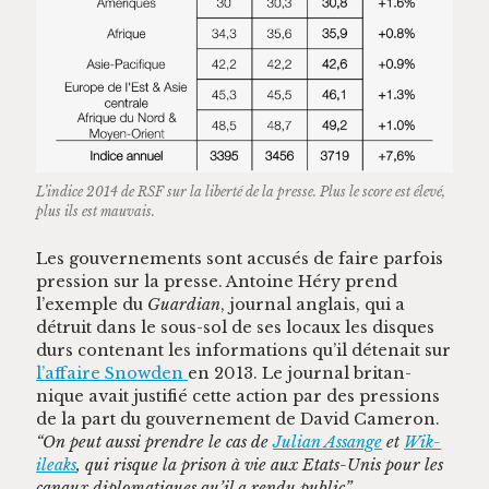
L’indice 2014 de RSF sur la lib­erté de la presse. Plus le score est élevé,
plus ils est mauvais.
Les gou­verne­ments sont accusés de faire par­fois
pres­sion sur la presse. Antoine Héry prend
l’exemple du
Guardian
, jour­nal anglais, qui a
détru­it dans le sous-sol de ses locaux les dis­ques
durs con­tenant les infor­ma­tions qu’il déte­nait sur
l’affaire Snow­den
en 2013. Le jour­nal bri­tan­
nique avait jus­ti­fié cette action par des pres­sions
de la part du gou­verne­ment de David Cameron.
“On peut aus­si pren­dre le cas de
Julian Assange
et
Wik­
ileaks
, qui risque la prison à vie aux Etats-Unis pour les
canaux diplo­ma­tiques qu’il a ren­du pub­lic”
.