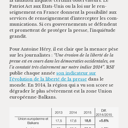
la sit­u­a­tion inquiète cer­tains obser­va­teurs. Le
Patri­ot Act aux Etats-Unis ou la loi sur le ren­
seigne­ment en France don­nent la pos­si­bil­ité aux
ser­vices de ren­seigne­ment d’intercepter les com­
mu­ni­ca­tions. Si ces gou­verne­ments se défend­ent
et promet­tent de pro­téger la presse, l’inquiétude
grandit.
Pour Antoine Héry, il est clair que la men­ace pèse
sur les jour­nal­istes :
“Une éro­sion de la lib­erté de la
presse est en cours dans les démoc­ra­ties occi­den­tales, on
l’a con­staté très claire­ment sur notre indice 2014”
. RSF
pub­lie chaque année
son indi­ca­teur sur
l’évolution de la lib­erté de la presse
dans le
monde. En 2014, la région qui a vu son score se
dégrad­er le plus sévère­ment est la zone Union
européenne-Balkans.