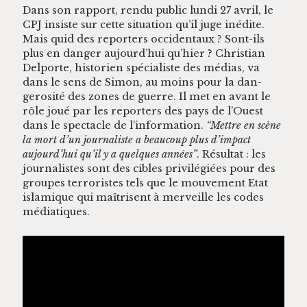
Dans son rap­port, ren­du pub­lic lun­di 27 avril, le
CPJ insiste sur cette sit­u­a­tion qu’il juge inédite.
Mais quid des reporters occi­den­taux ? Sont-ils
plus en dan­ger aujour­d’hui qu’hi­er ? Chris­t­ian
Del­porte, his­to­rien spé­cial­iste des médias, va
dans le sens de Simon, au moins pour la dan­
gerosité des zones de guerre. Il met en avant le
rôle joué par les reporters des pays de l’Ouest
dans le spec­ta­cle de l’information.
“Met­tre en scène
la mort d’un jour­nal­iste a beau­coup plus d’impact
aujourd’hui qu’il y a quelques années”
. Résul­tat : les
jour­nal­istes sont des cibles priv­ilégiées pour des
groupes ter­ror­istes tels que le mou­ve­ment Etat
islamique qui maîtrisent à mer­veille les codes
médiatiques.