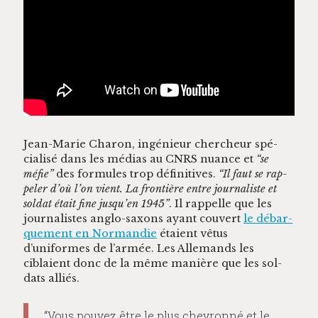
Jean-Marie Charon, ingénieur chercheur spé­
cial­isé dans les médias au CNRS nuance et
“se
méfie”
des for­mules trop défini­tives.
“Il faut se rap­
pel­er d’où l’on vient. La fron­tière entre jour­nal­iste et
sol­dat était fine jusqu’en 1945”
. Il rap­pelle que les
jour­nal­istes anglo-sax­ons ayant cou­vert
le débar­
que­ment en Nor­mandie
étaient vêtus
d’uniformes de l’armée. Les Alle­mands les
ciblaient donc de la même manière que les sol­
dats alliés.
“Vous pouvez être le plus chevronné et le