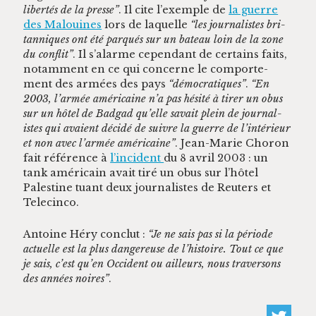
lib­ertés de la presse”
. Il cite l’exemple de
la guerre
des Mal­ouines
lors de laque­lle
“les jour­nal­istes bri­
tan­niques ont été par­qués sur un bateau loin de la zone
du con­flit”
. Il s’alarme cepen­dant de cer­tains faits,
notam­ment en ce qui con­cerne le com­porte­
ment des armées des pays
“démoc­ra­tiques”
.
“En
2003, l’armée améri­caine n’a pas hésité à tir­er un obus
sur un hôtel de Badgad qu’elle savait plein de jour­nal­
istes qui avaient décidé de suiv­re la guerre de l’in­térieur
et non avec l’armée améri­caine”
. Jean-Marie Choron
fait référence à
l’incident
du 8 avril 2003 : un
tank améri­cain avait tiré un obus sur l’hôtel
Pales­tine tuant deux jour­nal­istes de Reuters et
Telecinco.
Antoine Héry con­clut :
“Je ne sais pas si la péri­ode
actuelle est la plus dan­gereuse de l’histoire. Tout ce que
je sais, c’est qu’en Occi­dent ou ailleurs, nous tra­ver­sons
des années noires”
.