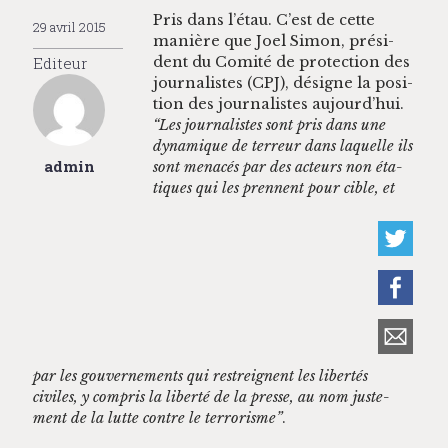
Pris dans l’étau. C’est de cette
29 avril 2015
manière que Joel Simon, prési­
Editeur
dent du Comité de pro­tec­tion des
jour­nal­istes (CPJ), désigne la posi­
tion des jour­nal­istes aujourd’hui.
“Les jour­nal­istes sont pris dans une
dynamique de ter­reur dans laque­lle ils
admin
sont men­acés par des acteurs non éta­
tiques qui les pren­nent pour cible, et
par les gou­verne­ments qui restreignent les lib­ertés
civiles, y com­pris la lib­erté de la presse, au nom juste­
ment de la lutte con­tre le ter­ror­isme”
.