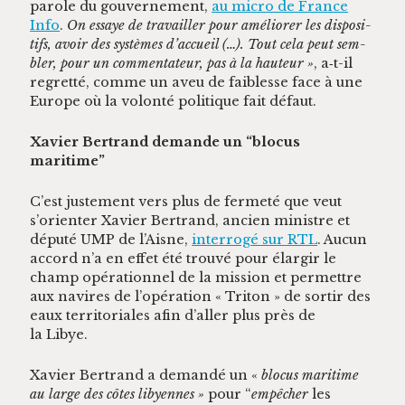
parole du gou­verne­ment,
au micro de France
Info
.
On essaye de tra­vailler pour amélior­er les dis­posi­
tifs, avoir des sys­tèmes d’accueil (…). Tout cela peut sem­
bler, pour un com­men­ta­teur, pas à la hau­teur »
, a‑t-il
regret­té, comme un aveu de faib­lesse face à une
Europe où la volon­té poli­tique fait défaut.
Xavier Bertrand demande un “blo­cus
maritime”
C’est juste­ment vers plus de fer­meté que veut
s’orienter Xavier Bertrand, ancien min­istre et
député UMP de l’Aisne,
inter­rogé sur RTL
. Aucun
accord n’a en effet été trou­vé pour élargir le
champ opéra­tionnel de la mis­sion et per­me­t­tre
aux navires de l’opéra­tion « Tri­ton » de sor­tir des
eaux ter­ri­to­ri­ales afin d’aller plus près de
la Libye.
Xavier Bertrand a demandé un «
blo­cus mar­itime
au large des côtes libyennes »
pour “
empêch­er
les