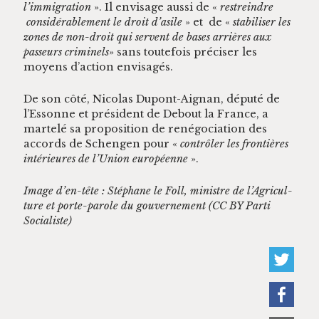
l’im­mi­gra­tion
». Il envis­age aus­si de «
restrein­dre
con­sid­érable­ment le droit d’asile
» et de «
sta­bilis­er les
zones de non-droit qui ser­vent de bases arrières aux
passeurs crim­inels
» sans toute­fois pré­cis­er les
moyens d’ac­tion envisagés.
De son côté, Nico­las Dupont-Aig­nan, député de
l’Es­sonne et prési­dent de Debout la France, a
martelé sa propo­si­tion de rené­go­ci­a­tion des
accords de Schen­gen pour «
con­trôler les fron­tières
intérieures de l’U­nion européenne
».
Image d’en-tête : Stéphane le Foll, min­istre de l’A­gri­cul­
ture et porte-parole du gou­verne­ment (CC BY Par­ti
Socialiste)