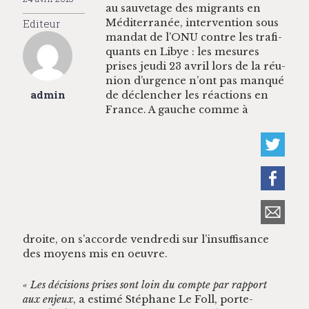
au sauve­tage des migrants en
Editeur
Méditer­ranée, inter­ven­tion sous
man­dat de l’ONU con­tre les trafi­
quants en Libye : les mesures
pris­es jeu­di 23 avril lors de la réu­
nion d’urgence n’ont pas man­qué
admin
de déclencher les réac­tions en
France. A gauche comme à
droite, on s’accorde ven­dre­di sur l’insuffisance
des moyens mis en oeuvre.
« Les déci­sions pris­es sont loin du compte par rap­port
aux enjeux
, a estimé Stéphane Le Foll, porte-