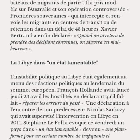
bateaux de migrants de par­tir”. Il a pris mod­
èle sur l’Australie et son opéra­tion con­tro­ver­sée «
Fron­tières sou­veraines » qui inter­cepte et ren­
voie les migrants en cen­tres de tran­sit ou de
réten­tion dans un délai de 48 heures. Xavier
Bertrand a enfin déclaré : « Q
uand on arrêtera de
pren­dre des déci­sions con­v­enues, on sauvera ces mal­
heureux »
.
La Libye dans “un état lamentable”
L’in­sta­bil­ité poli­tique au Libye était égale­ment au
menu des réac­tions poli­tiques au lende­main du
som­met européen. François Hol­lande avait lancé
jeu­di 23 avril les hos­til­ités en déclarant qu’il fal­
lait «
répar­er les erreurs du passé »
. Une déc­la­ra­tion à
l’encontre de son prédécesseur Nico­las Sarkozy
qui avait super­visé l’intervention en Libye en
2011. Stéphane Le Foll a évo­qué ce ven­dre­di un
pays dans «
un état lam­en­ta­ble »
devenu «
une plate­
forme pour un cer­tain nom­bre de trafi­quants et