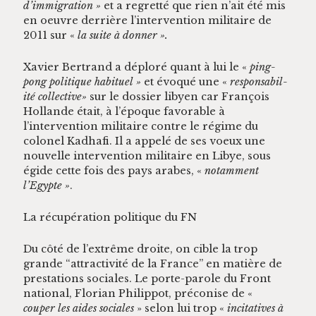
d’immigration »
et a regret­té que rien n’ait été mis
en oeu­vre der­rière l’intervention mil­i­taire de
2011 sur «
la suite à donner ».
Xavier Bertrand a déploré quant à lui le «
ping-
pong poli­tique habituel »
et évo­qué une «
respon­s­abil­
ité col­lec­tive»
sur le dossier libyen car François
Hol­lande était, à l’époque favor­able à
l’intervention mil­i­taire con­tre le régime du
colonel Kad­hafi. Il a appelé de ses voeux une
nou­velle inter­ven­tion mil­i­taire en Libye, sous
égide cette fois des pays arabes, «
notam­ment
l’Egypte »
.
La récupéra­tion poli­tique du FN
Du côté de l’ex­trême droite, on cible la trop
grande “attrac­tiv­ité de la France” en matière de
presta­tions sociales. Le porte-parole du Front
nation­al, Flo­ri­an Philip­pot, pré­conise de «
couper les aides sociales
» selon lui trop «
inci­ta­tives à