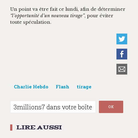
Un point va être fait ce lun­di, afin de déter­min­er
“l’op­por­tu­nité d’un nou­veau tirage”
, pour éviter
toute spéculation.
Charlie Hebdo
Flash
tirage
Post
navigation