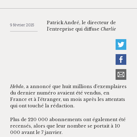
Patrick André, le directeur de
9 février 2015
l’en­tre­prise qui dif­fuse
Char­lie
Heb­do
, a annon­cé que huit mil­lions d’ex­em­plaires
du dernier numéro avaient été ven­dus, en
France et à l’é­tranger, un mois après les atten­tats
qui ont touché la rédaction.
Plus de 220 000 abon­nements ont égale­ment été
recen­sés, alors que leur nom­bre se por­tait à 10
000 avant le 7 janvier.