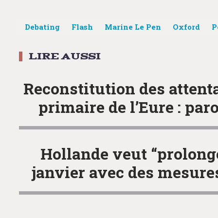
Debating
Flash
Marine Le Pen
Oxford
P
Post
navigation
Reconstitution des attent
primaire de l’Eure : par
Hollande veut “prolonger
janvier avec des mesure