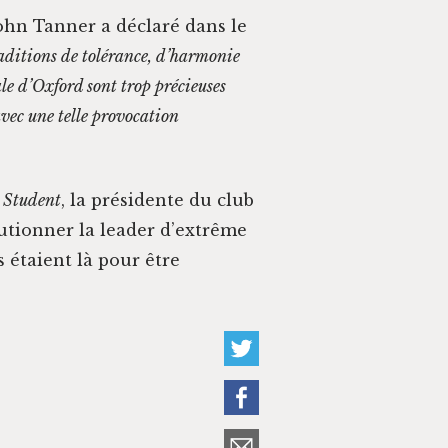
, John Tan­ner a déclaré dans le
a­di­tions de tolérance, d’harmonie
ale d’Oxford sont trop pré­cieuses
vec une telle provo­ca­tion
 Stu­dent
, la prési­dente du club
u­tion­ner la leader d’extrême
s étaient là pour être