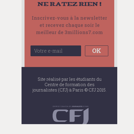
Ne ratez rien !
Inscrivez-vous à la newsletter
et recevez chaque soir le
meilleur de 3millions7.com
Site réalisé par les étudiants du
Centre de formation des
journalistes (CFJ) à Paris © CFJ 2015.