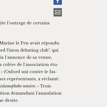
cite l’outrage de cer­tains
 Marine le Pen avait répon­du
ord Union debat­ing club”, qui
ais l’an­nonce de sa venue,
 la colère de l’association étu­
 »
(Oxford uni con­tre le fas­
ses représen­tants, a réclamé:
e islam­o­phobe notoire. »
Trois-
ti­tion deman­dant l’annulation
me-droite.