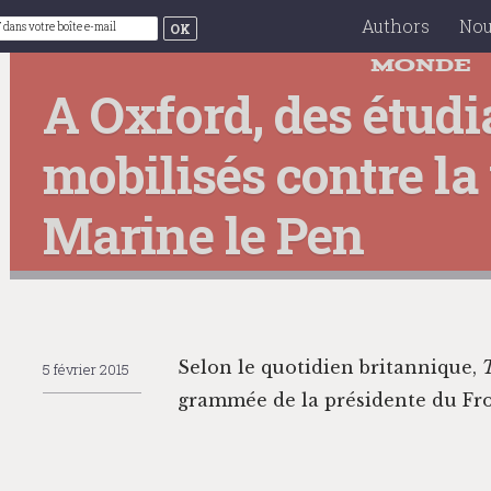
Skip to conte
Authors
Nou
MONDE
A Oxford, des étudi
mobilisés contre la
Marine le Pen
Selon le quo­ti­di­en bri­tan­nique,
T
5 février 2015
gram­mée de la prési­dente du Fro