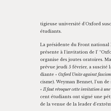
tigieuse uni­ver­sité d’Oxford sus­
étudiants.
La prési­dente du Front nation­al
présente à l’invitation de l’ “Oxf
organ­ise des joutes ora­toires. M
prévue jeu­di 5 févri­er, a sus­cité
di­ante
« Oxford Unite against fas­cism
cisme). Wey­man Ben­net, l’un de 
« Il faut révo­quer cette invi­ta­tion à un
cent étu­di­ants ont signé une pé
de la venue de la leader d’extrê