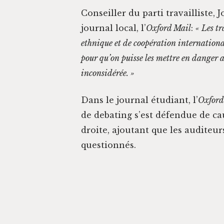
Con­seiller du par­ti tra­vail­liste
jour­nal local, l’
Oxford Mail
:
« Les tr
eth­nique et de coopéra­tion inter­na­tion
pour qu’on puisse les met­tre en dan­ger a
inconsidérée. »
Dans le jour­nal étu­di­ant, l’
Oxford
de debat­ing s’est défendue de ca
droite, ajoutant que les audi­teur
questionnés.