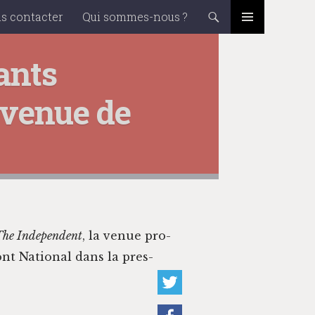
nt
s contacter
Qui sommes-nous ?
PRIMARY
MENU
ants
 venue de
he Inde­pen­dent
, la venue pro­
nt Nation­al dans la pres­